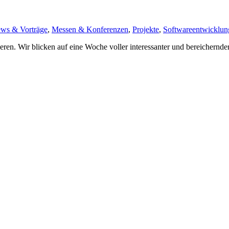
ews & Vorträge
,
Messen & Konferenzen
,
Projekte
,
Softwareentwicklun
eren. Wir blicken auf eine Woche voller interessanter und bereichernder