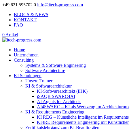
+49 621 595702 0
info@itech-progress.com
BLOGS & NEWS
KONTAKT
FAQ
0 Artikel
Home
Unternehmen
Consulting
Systems & Software Engineering
Software Architecture
KI Schulungen
Unsere Trainer
KI & Softwarearchitektur
KI-Softwarearchitekt (IHK)
iSAQB SWARC4AI
AI Agents for Architects
AI4SWARC – KI als Werkzeug im Architekturpro
KI & Requirements Engineering
KI REG – Künstliche Intelligenz im Requirements
KI4RE Requirements Engineering mit Künstlicher 
Zertifikatslehrgang zum KI-Beauftragten