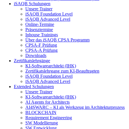
iSAQB Schulungen
Unsere Trainer
iSAQB Foundation Level
iSAQB Advanced Level
Online-Termine
Präsenztermine
Inhouse Trainings
Über das iSAQB CPSA Programm
CPSA-F Prüfung
CPSA-A Prüfung
Downloads
Zertifikatslehrgänge
KI-Softwarearchitekt (IHK)
Zertifikatslehrgang zum KI-Beauftragten
iSAQB Foundation Level
iSAQB Advanced Level
Extended Schulungen
Unsere Trainer
KI-Softwarearchitekt (IHK)
AI Agents for Architects
AI4SWARC – KI als Werkzeug im Architekturprozess
BLOCKCHAIN
Requirement Engineering
SW Modellierung
SW Entwicklung