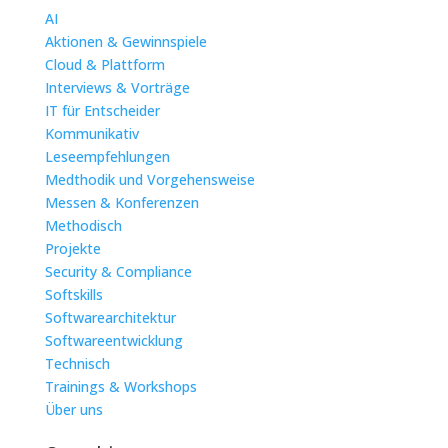
war:
ist:
AI
€ 2.150,00
€ 2.050,00.
Aktionen & Gewinnspiele
Cloud & Plattform
Interviews & Vorträge
IT für Entscheider
Kommunikativ
Leseempfehlungen
Medthodik und Vorgehensweise
Messen & Konferenzen
Methodisch
Projekte
Security & Compliance
Softskills
Softwarearchitektur
Softwareentwicklung
Technisch
Trainings & Workshops
Über uns