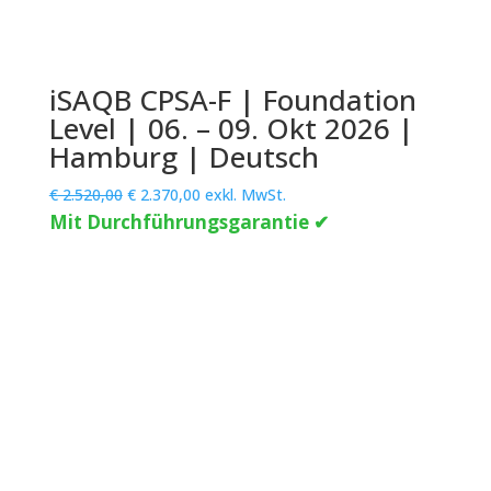
iSAQB CPSA-F | Foundation
Level | 06. – 09. Okt 2026 |
Hamburg | Deutsch
Ursprünglicher
Aktueller
€
2.520,00
€
2.370,00
exkl. MwSt.
Preis
Preis
Mit Durchführungsgarantie ✔
war:
ist:
€ 2.520,00
€ 2.370,00.