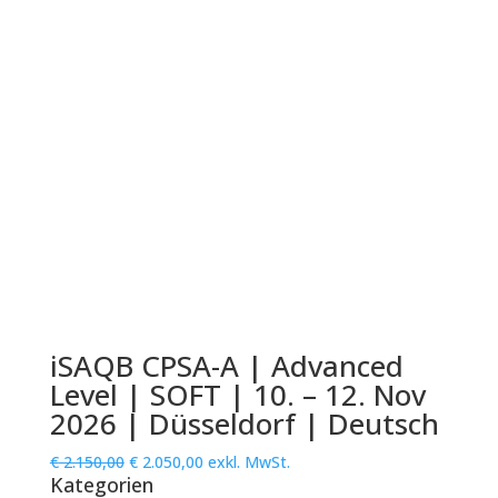
iSAQB CPSA-A | Advanced
Level | SOFT | 10. – 12. Nov
2026 | Düsseldorf | Deutsch
Ursprünglicher
Aktueller
€
2.150,00
€
2.050,00
exkl. MwSt.
Kategorien
Preis
Preis