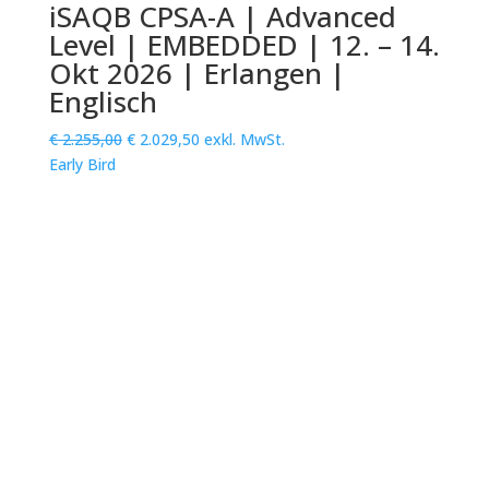
iSAQB CPSA-A | Advanced
Level | EMBEDDED | 12. – 14.
Okt 2026 | Erlangen |
Englisch
Ursprünglicher
Aktueller
€
2.255,00
€
2.029,50
exkl. MwSt.
Preis
Preis
Early Bird
war:
ist:
€ 2.255,00
€ 2.029,50.