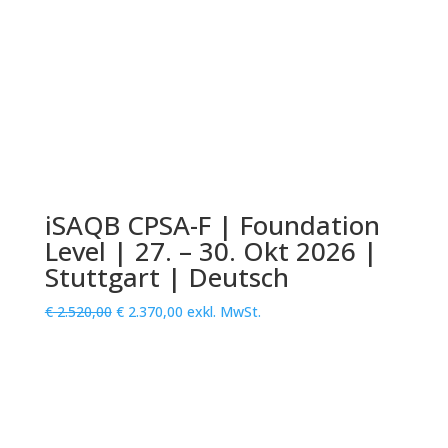
iSAQB CPSA-F | Foundation
Level | 27. – 30. Okt 2026 |
Stuttgart | Deutsch
Ursprünglicher
Aktueller
€
2.520,00
€
2.370,00
exkl. MwSt.
Preis
Preis
war:
ist:
€ 2.520,00
€ 2.370,00.