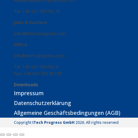
Academy@itech-progress.com
Tel: +49 621 595702 41
Jobs & Karriere
jobs@itech-progress.com
Office
info@itech-progress.com
Tel: +49 621 595702 0
Fax: +49 621 595702 99
Downloads
Impressum
Datenschutzerklärung
Allgemeine Geschäftsbedingungen (AGB)
Copyright
ITech Progress GmbH
2026. All rights reserved