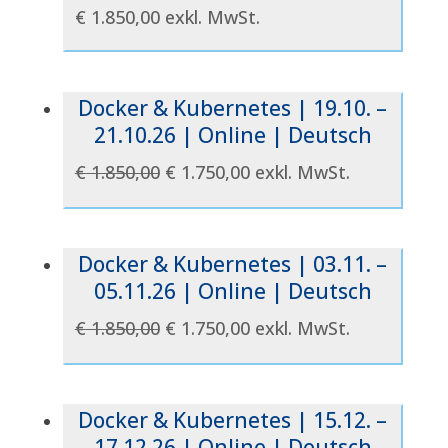
€
1.850,00
exkl. MwSt.
Docker & Kubernetes | 19.10. –
21.10.26 | Online | Deutsch
Ursprünglicher
Aktueller
€
1.850,00
€
1.750,00
exkl. MwSt.
Preis
Preis
war:
ist:
€ 1.850,00
€ 1.750,00.
Docker & Kubernetes | 03.11. –
05.11.26 | Online | Deutsch
Ursprünglicher
Aktueller
€
1.850,00
€
1.750,00
exkl. MwSt.
Preis
Preis
war:
ist:
€ 1.850,00
€ 1.750,00.
Docker & Kubernetes | 15.12. –
17.12.26 | Online | Deutsch