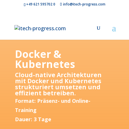
+49 621 595702 0
info@itech-progress.com
Docker &
Kubernetes
Cloud-native Architekturen
mit Docker und Kubernetes
strukturiert umsetzen und
effizient betreiben.
Format: Präsenz- und Online-
Training
Dauer: 3 Tage