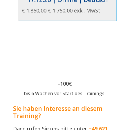
Ursprünglicher
Aktueller
€
1.850,00
€
1.750,00
exkl. MwSt.
Preis
Preis
war:
ist:
€ 1.850,00
€ 1.750,00.
-100€
bis 6 Wochen vor Start des Trainings.
Sie haben Interesse an diesem
Training?
Dann rufen Sie uns bitte unter
+49 621