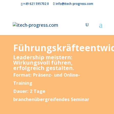
+49 621 595702 0
info@itech-progress.com
Führungskräfteentwi
Leadership meistern:
Wirkungsvoll führen,
erfolgreich gestalten.
Format: Präsenz- und Online-
Training
Dauer: 2 Tage
branchenübergreifendes Seminar