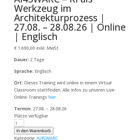
Werkzeug im
Architekturprozess |
27.08. – 28.08.26 | Online
| Englisch
€
1.690,00
exkl. MwSt.
Dauer:
2 Tage
Sprache:
Englisch
Ort:
Dieses Training wird online in einem Virtual
Classroom stattfinden. Alle Infos zu unseren Live-
Online-Trainings
hier
.
Termin:
27.08. – 28.08.26
Plätze verfügbar
AI4SWARC
–
In den Warenkorb
KI
Kategorie:
AI4SWARC