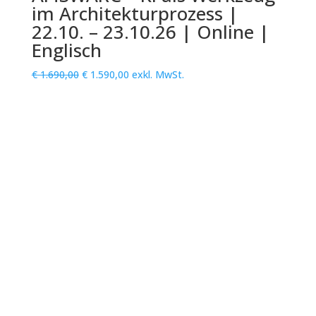
im Architekturprozess |
22.10. – 23.10.26 | Online |
Englisch
Ursprünglicher
Aktueller
€
1.690,00
€
1.590,00
exkl. MwSt.
Preis
Preis
war:
ist:
€ 1.690,00
€ 1.590,00.