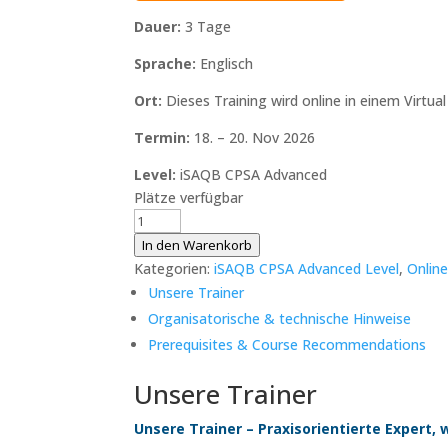
Dauer:
3 Tage
Sprache:
Englisch
Ort:
Dieses Training wird online in einem Virtua
Termin:
18. – 20. Nov 2026
Level:
iSAQB CPSA Advanced
Plätze verfügbar
iSAQB
CPSA-
In den Warenkorb
A
Kategorien:
iSAQB CPSA Advanced Level
,
Online
|
Unsere Trainer
Advanced
Organisatorische & technische Hinweise
Level
Prerequisites & Course Recommendations
|
FLEX
Unsere Trainer
|
18.
Unsere Trainer – Praxisorientierte Expert