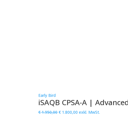
Early Bird
iSAQB CPSA-A | Advanced 
Ursprünglicher
Aktueller
€
1.950,00
€
1.800,00
exkl. MwSt.
Preis
Preis
war:
ist: