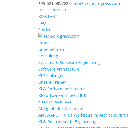
+49 621 595702 0
info@itech-progress.com
BLOGS & NEWS
KONTAKT
FAQ
0 Artikel
Home
Unternehmen
Consulting
Systems & Software Engineering
Software Architecture
KI Schulungen
Unsere Trainer
KI & Softwarearchitektur
KI-Softwarearchitekt (IHK)
iSAQB SWARC4AI
AI Agents for Architects
AI4SWARC – KI als Werkzeug im Architekturpro
KI & Requirements Engineering