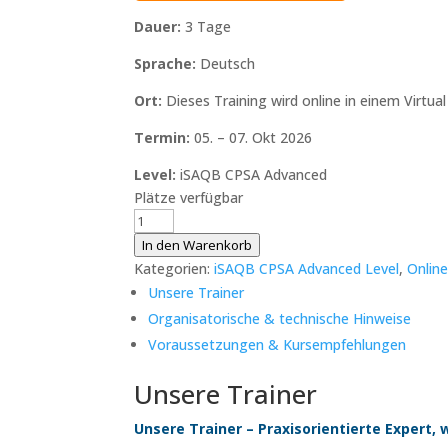
Dauer:
3 Tage
Sprache:
Deutsch
Ort:
Dieses Training wird online in einem Virtua
Termin:
05. – 07. Okt 2026
Level:
iSAQB CPSA Advanced
Plätze verfügbar
iSAQB
CPSA-
In den Warenkorb
A
Kategorien:
iSAQB CPSA Advanced Level
,
Online
|
Unsere Trainer
Advanced
Organisatorische & technische Hinweise
Level
Voraussetzungen & Kursempfehlungen
|
REQ4ARC
Unsere Trainer
|
05.
Unsere Trainer – Praxisorientierte Expert