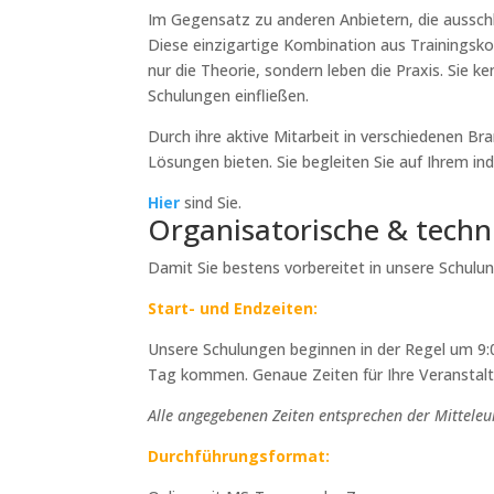
-
Im Gegensatz zu anderen Anbietern, die ausschli
07.
Diese einzigartige Kombination aus Trainingsko
Okt
nur die Theorie, sondern leben die Praxis. Sie 
2026
Schulungen einfließen.
|
Online
Durch ihre aktive Mitarbeit in verschiedenen 
|
Lösungen bieten. Sie begleiten Sie auf Ihrem in
Deutsch
Hier
sind Sie.
Menge
Organisatorische & techn
Damit Sie bestens vorbereitet in unsere Schulu
Start- und Endzeiten:
Unsere Schulungen beginnen in der Regel um 9:0
Tag kommen. Genaue Zeiten für Ihre Veranstalt
Alle angegebenen Zeiten entsprechen der Mitteleu
Durchführungsformat: