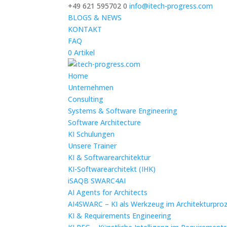
+49 621 595702 0
info@itech-progress.com
BLOGS & NEWS
KONTAKT
FAQ
0 Artikel
Home
Unternehmen
Consulting
Systems & Software Engineering
Software Architecture
KI Schulungen
Unsere Trainer
KI & Softwarearchitektur
KI-Softwarearchitekt (IHK)
iSAQB SWARC4AI
AI Agents for Architects
AI4SWARC – KI als Werkzeug im Architekturpro
KI & Requirements Engineering