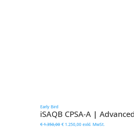
Early Bird
iSAQB CPSA-A | Advanced 
Ursprünglicher
Aktueller
€
1.350,00
€
1.250,00
exkl. MwSt.
Preis
Preis