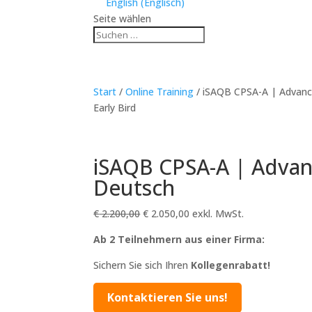
English
(
Englisch
)
Seite wählen
Start
/
Online Training
/ iSAQB CPSA-A | Advance
Early Bird
iSAQB CPSA-A | Advanc
Deutsch
Ursprünglicher
Aktueller
€
2.200,00
€
2.050,00
exkl. MwSt.
Preis
Preis
Ab 2 Teilnehmern aus einer Firma:
war:
ist:
€ 2.200,00
€ 2.050,00.
Sichern Sie sich Ihren
Kollegenrabatt!
Kontaktieren Sie uns!