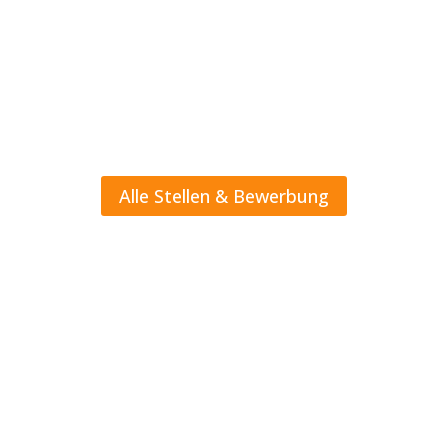
eine spannende sowie anspruchsvolle
berufliche Perspektive suchen. Zudem
erwartet dich ein echtes Team in einem
innovativen Arbeitsumfeld.
Alle Stellen & Bewerbung