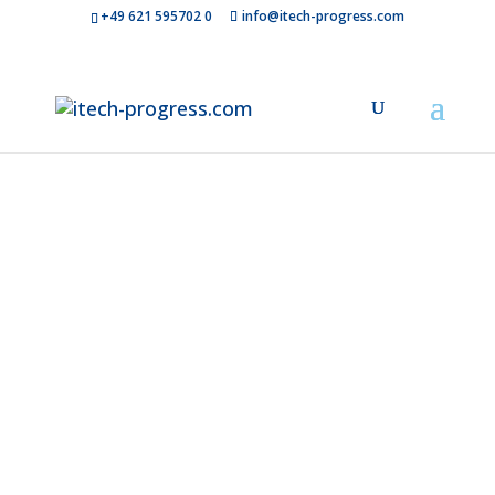
+49 621 595702 0
info@itech-progress.com
Softwarearch
die
Zukunft
gestaltet