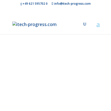
+49 621 595702 0
info@itech-progress.com
Softwarearch
die
Zukunft
gestaltet