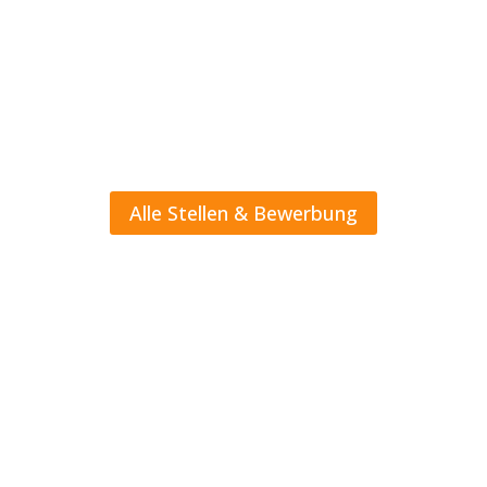
eine spannende sowie anspruchsvolle
berufliche Perspektive suchen. Zudem
erwartet dich ein echtes Team in einem
innovativen Arbeitsumfeld.
Alle Stellen & Bewerbung