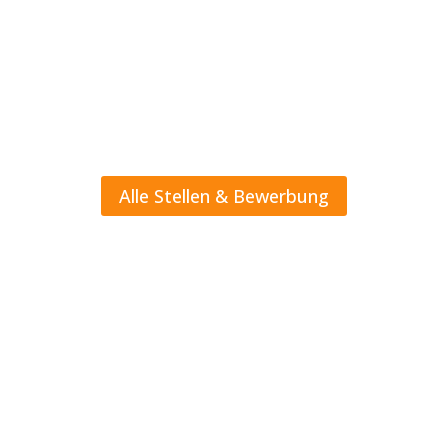
eine spannende sowie anspruchsvolle
berufliche Perspektive suchen. Zudem
erwartet dich ein echtes Team in einem
innovativen Arbeitsumfeld.
Alle Stellen & Bewerbung