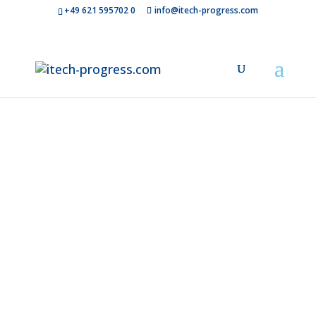
+49 621 595702 0
info@itech-progress.com
Softwarearch
die
Zukunft
gestaltet