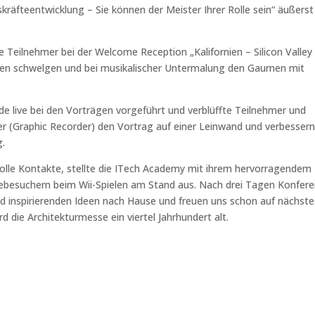
räfteentwicklung – Sie können der Meister Ihrer Rolle sein“ äußerst
e Teilnehmer bei der Welcome Reception „Kalifornien – Silicon Valle
n schwelgen und bei musikalischer Untermalung den Gaumen mit
de live bei den Vorträgen vorgeführt und verblüffte Teilnehmer und
tler (Graphic Recorder) den Vortrag auf einer Leinwand und verbesser
g.
lle Kontakte, stellte die ITech Academy mit ihrem hervorragendem
sebesuchern beim Wii-Spielen am Stand aus. Nach drei Tagen Konfer
d inspirierenden Ideen nach Hause und freuen uns schon auf nächste
 die Architekturmesse ein viertel Jahrhundert alt.