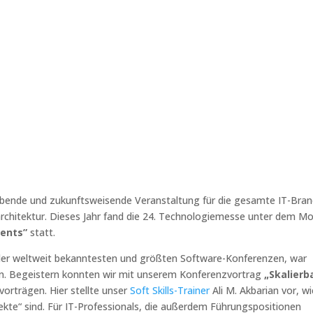
gebende und zukunftsweisende Veranstaltung für die gesamte IT-Bra
architektur. Dieses Jahr fand die 24. Technologiemesse unter dem M
ments”
statt.
n der weltweit bekanntesten und größten Software-Konferenzen, war
en. Begeistern konnten wir mit unserem Konferenzvortrag
„Skalierb
orträgen. Hier stellte unser
Soft Skills-Trainer
Ali M. Akbarian vor, wi
kte“ sind. Für IT-Professionals, die außerdem Führungspositionen